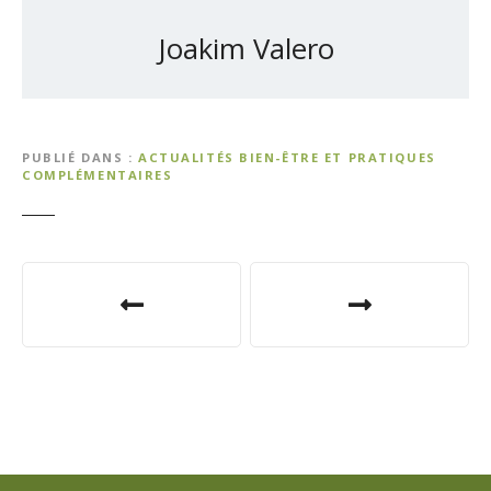
Joakim Valero
PUBLIÉ DANS
ACTUALITÉS BIEN-ÊTRE ET PRATIQUES
COMPLÉMENTAIRES
N
a
v
i
g