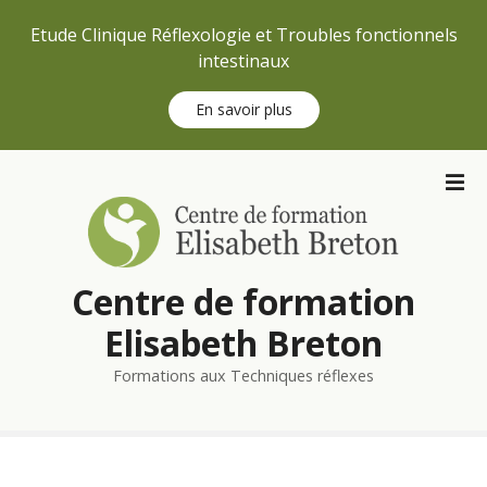
Etude Clinique Réflexologie et Troubles fonctionnels
intestinaux
En savoir plus
S
k
i
p
t
Centre de formation
o
c
Elisabeth Breton
o
n
Formations aux Techniques réflexes
t
e
n
t