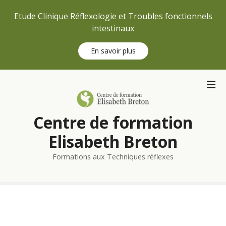
Etude Clinique Réflexologie et Troubles fonctionnels
intestinaux
En savoir plus
S
k
i
p
Centre de formation
t
o
Elisabeth Breton
c
Formations aux Techniques réflexes
o
n
t
e
n
t