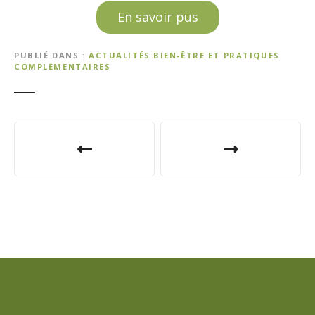
En savoir pus
PUBLIÉ DANS
ACTUALITÉS BIEN-ÊTRE ET PRATIQUES
COMPLÉMENTAIRES
N
a
v
i
g
a
t