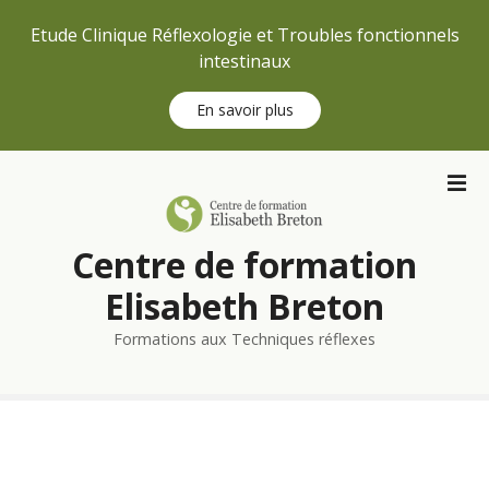
Etude Clinique Réflexologie et Troubles fonctionnels
intestinaux
En savoir plus
S
k
i
p
Centre de formation
t
o
Elisabeth Breton
c
Formations aux Techniques réflexes
o
n
t
e
n
t