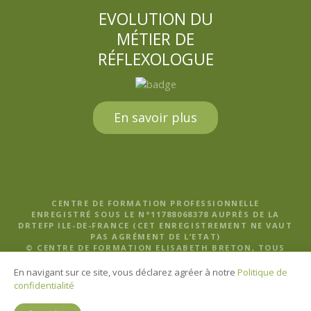
EVOLUTION DU
MÉTIER DE
RÉFLEXOLOGUE
En savoir plus
CENTRE DE FORMATION PROFESSIONNELLE
ENREGISTRÉ SOUS LE N°11788068378 AUPRÈS DE LA
DRTEFP ILE-DE-FRANCE (CET ENREGISTREMENT NE VAUT
PAS AGRÉMENT DE L’ETAT)
© CENTRE DE FORMATION ELISABETH BRETON, TOUS
DROITS RÉSERVÉS |
MENTIONS LÉGALES, POLITIQUE DE
CONFIDENTIALITÉ ET CGV
En navigant sur ce site, vous déclarez agréer à notre
Politique de
confidentialité